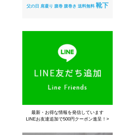
靴下
父の日
肩凝り
腹巻
腹巻き
送料無料
最新・お得な情報を
発信しています
LINEお友達追加で
500円クーポン進呈！>