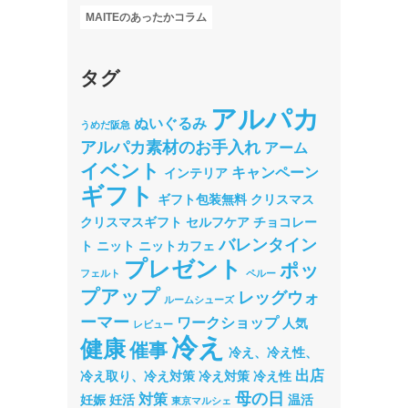
MAITEのあったかコラム
タグ
アルパカ
ぬいぐるみ
うめだ阪急
アルパカ素材のお手入れ
アーム
イベント
キャンペーン
インテリア
ギフト
ギフト包装無料
クリスマス
クリスマスギフト
セルフケア
チョコレー
バレンタイン
ト
ニット
ニットカフェ
プレゼント
ポッ
フェルト
ペルー
プアップ
レッグウォ
ルームシューズ
ーマー
ワークショップ
人気
レビュー
冷え
健康
催事
冷え、冷え性、
出店
冷え取り、冷え対策
冷え対策
冷え性
母の日
対策
妊娠
妊活
温活
東京マルシェ