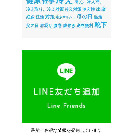
健康
催事
冷え、冷え性、
出店
冷え取り、冷え対策
冷え対策
冷え性
母の日
対策
妊娠
妊活
温活
東京マルシェ
靴下
父の日
肩凝り
腹巻
腹巻き
送料無料
最新・お得な情報を
発信しています