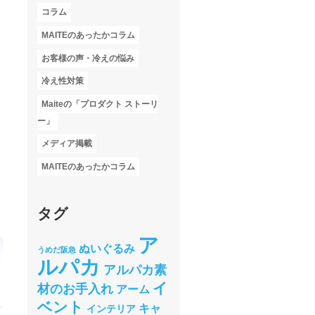
コラム
MAITEのあったかコラム
お客様の声・冷えの悩み
冷え性対策
Maiteの「プロダクト ストーリ
ー」
メディア掲載
MAITEのあったかコラム
タグ
ア
ぬいぐるみ
うめだ阪急
ルパカ
アルパカ素
イ
材のお手入れ
アーム
ベント
キャ
インテリア