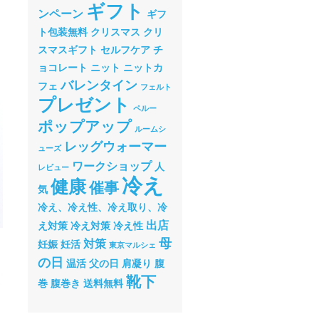
ギフト
ンペーン
ギフ
ト包装無料
クリスマス
クリ
スマスギフト
セルフケア
チ
ョコレート
ニット
ニットカ
バレンタイン
フェ
フェルト
プレゼント
ペルー
ポップアップ
ルームシ
レッグウォーマー
ューズ
ワークショップ
人
レビュー
冷え
健康
催事
気
冷え、冷え性、冷え取り、冷
出店
え対策
冷え対策
冷え性
母
対策
妊娠
妊活
東京マルシェ
の日
温活
父の日
肩凝り
腹
靴下
巻
腹巻き
送料無料