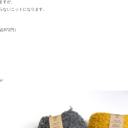
ますが、
らないニットになります。
（税込972円）
ン