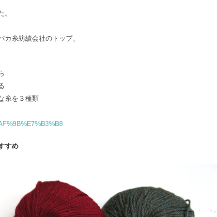
た。
パカ糸紡績会社のトップ、
ら
る
な糸を３種類
%E6%AF%9B%E7%B3%B8
すすめ