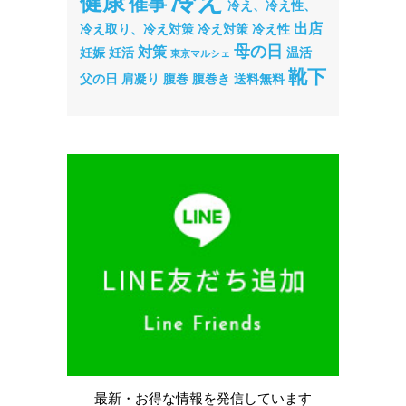
冷え
健康
催事
冷え、冷え性、
出店
冷え取り、冷え対策
冷え対策
冷え性
母の日
対策
妊娠
妊活
温活
東京マルシェ
靴下
父の日
肩凝り
腹巻
腹巻き
送料無料
最新・お得な情報を
発信しています