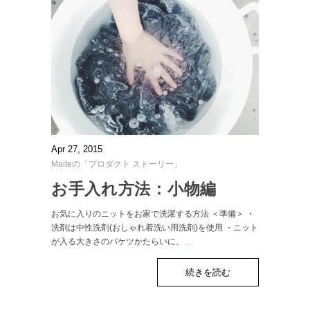
Apr 27, 2015
Maiteの「プロダクト ストーリー」
お手入れ方法：小物編
お気に入りのニットをお家で洗濯する方法 ＜準備＞ ・
洗剤は中性洗剤(おしゃれ着洗い用洗剤)を使用 ・ニット
が入る大きさのバケツかたらいに、
...
続きを読む