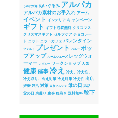
アルパカ
ぬいぐるみ
うめだ阪急
アルパカ素材のお手入れ
アーム
イベント
キャンペーン
インテリア
ギフト
ギフト包装無料
クリスマス
クリスマスギフト
セルフケア
チョコレー
バレンタイン
ト
ニット
ニットカフェ
プレゼント
ポッ
フェルト
ペルー
プアップ
レッグウォ
ルームシューズ
ーマー
ワークショップ
人気
レビュー
冷え
健康
催事
冷え、冷え性、
出店
冷え取り、冷え対策
冷え対策
冷え性
母の日
対策
妊娠
妊活
温活
東京マルシェ
靴下
父の日
肩凝り
腹巻
腹巻き
送料無料