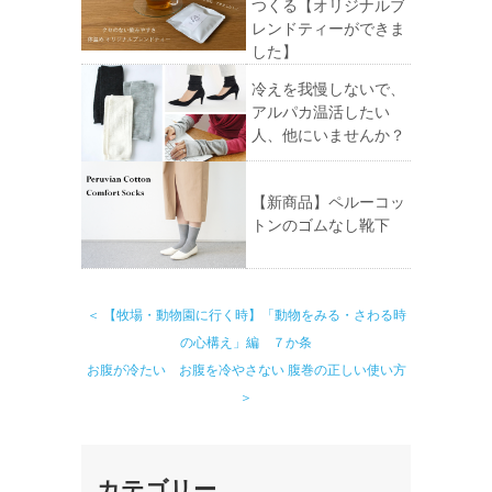
つくる【オリジナルブ
レンドティーができま
した】
冷えを我慢しないで、
アルパカ温活したい
人、他にいませんか？
【新商品】ペルーコッ
トンのゴムなし靴下
＜ 【牧場・動物園に行く時】「動物をみる・さわる時
の心構え」編 ７か条
お腹が冷たい お腹を冷やさない 腹巻の正しい使い方
＞
カテゴリー