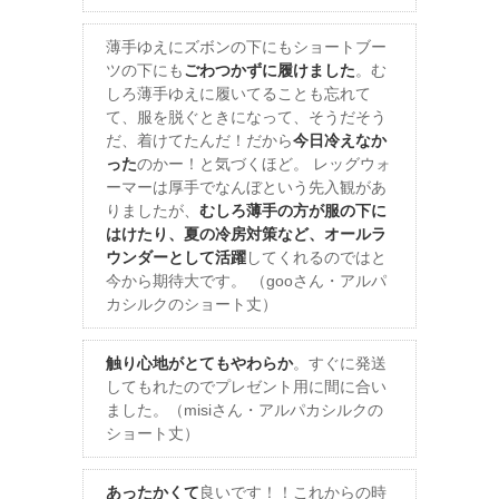
薄手ゆえにズボンの下にもショートブー
ツの下にも
ごわつかずに履けました
。む
しろ薄手ゆえに履いてることも忘れて
て、服を脱ぐときになって、そうだそう
だ、着けてたんだ！だから
今日冷えなか
った
のかー！と気づくほど。 レッグウォ
ーマーは厚手でなんぼという先入観があ
りましたが、
むしろ薄手の方が服の下に
はけたり、夏の冷房対策など、オールラ
ウンダーとして活躍
してくれるのではと
今から期待大です。 （gooさん・アルパ
カシルクのショート丈）
触り心地がとてもやわらか
。すぐに発送
してもれたのでプレゼント用に間に合い
ました。（misiさん・アルパカシルクの
ショート丈）
あったかくて
良いです！！これからの時