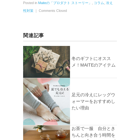
Posted in
Maiteの「プロダクト ストーリー」
,
コラム
,
冷え
性対策
｜
Comments Closed
関連記事
冬のギフトにオスス
メ！MAITEのアイテム
足元の冷えにレッグウ
ォーマーをおすすめし
たい理由
お茶で一服 自分とき
ちんと向き合う時間を