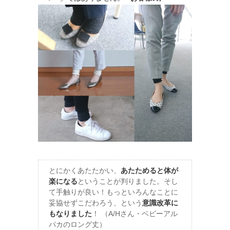
とにかくあたたかい、
あたためると体が
楽になる
ということが判りました。そし
て手触りが良い！もっといろんなことに
妥協せずこだわろう、という
意識改革に
もなりました
！ （A/Hさん・ベビーアル
パカのロング丈）