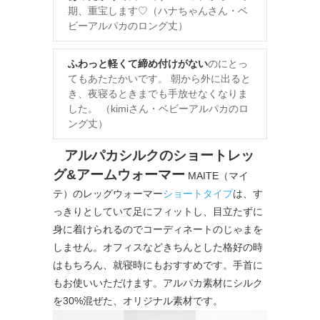
期、重宝します♡（ハナちゃんさん・ベ
ビーアルパカのロング丈）
ふわっと軽くて締め付けがない
のにとっ
てもあたたかいです。 朝から外に出ると
き、夜寝るときまでも手放せなくなりま
した。 （kimiさん・ベビーアルパカのロ
ング丈）
アルパカシルクのショートレッ
グ&アームウォーマー
MAITE（マイ
テ）のレッグウォーマー
ショートタイプ
は、す
っきりとしていて足にフィットし、目立たずに
身に着けられるのでコーディネートのじゃまを
しません。オフィスなどきちんとした格好の時
はもちろん、就寝時にもおすすめです。手首に
もお使いいただけます。アルパカ素材にシルク
を30%混ぜた、オリジナル素材です。