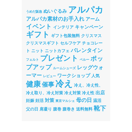
アルパカ
ぬいぐるみ
うめだ阪急
アルパカ素材のお手入れ
アーム
イベント
キャンペーン
インテリア
ギフト
ギフト包装無料
クリスマス
クリスマスギフト
セルフケア
チョコレー
バレンタイン
ト
ニット
ニットカフェ
プレゼント
ポッ
フェルト
ペルー
プアップ
レッグウォ
ルームシューズ
ーマー
ワークショップ
人気
レビュー
冷え
健康
催事
冷え、冷え性、
出店
冷え取り、冷え対策
冷え対策
冷え性
母の日
対策
妊娠
妊活
温活
東京マルシェ
靴下
父の日
肩凝り
腹巻
腹巻き
送料無料