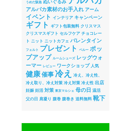
アルパカ
ぬいぐるみ
うめだ阪急
アルパカ素材のお手入れ
アーム
イベント
キャンペーン
インテリア
ギフト
ギフト包装無料
クリスマス
クリスマスギフト
セルフケア
チョコレー
バレンタイン
ト
ニット
ニットカフェ
プレゼント
ポッ
フェルト
ペルー
プアップ
レッグウォ
ルームシューズ
ーマー
ワークショップ
人気
レビュー
冷え
健康
催事
冷え、冷え性、
出店
冷え取り、冷え対策
冷え対策
冷え性
母の日
対策
妊娠
妊活
温活
東京マルシェ
靴下
父の日
肩凝り
腹巻
腹巻き
送料無料