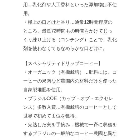
用…乳化剤や人工香料といった添加物は不使
用。
・極上の口どけと香り…通常12時間程度の
ところ、最長72時間もの時間をかけてじっ
くり練り上げる（コンチング）ことで、乳化
剤を使わなくてもなめらかな口どけに。
【スペシャリティドリップコーヒー】
・オーガニック（有機栽培）…肥料には、コ
ーヒーの果肉など農園内の材料だけを使った
自家製堆肥を使用。
・ブラジルCOE（カップ・オブ・エクセレ
ンス）多数入賞…有機栽培のコーヒーとして
世界で初めて１位を獲得。
・完熟した実を手摘み…機械で一斉に収穫を
するブラジルの一般的なコーヒー農園と異な