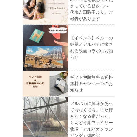
さっている皆さまへ
代表吉田彩子より、ご
報告があります
【イベント】ペルーの
絶景とアルパカに癒さ
れる映画コラボのお知
らせ
ギフト包装無料＆送料
無料キャンペーンのお
知らせ
アルパカに興味があっ
てもなくても、また行
きたくなる宿だった。
りんどう湖ファミリー
牧場「アルパカグラン
ピング」体験記