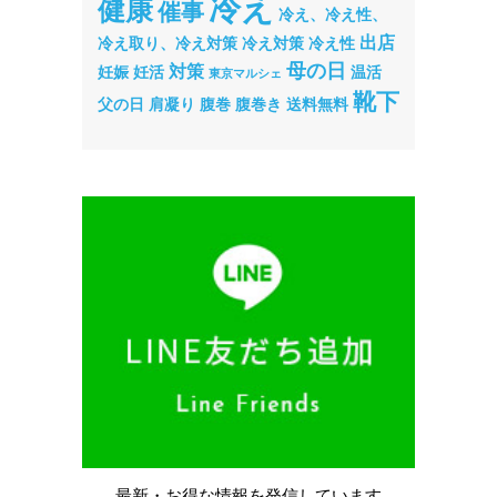
冷え
健康
催事
冷え、冷え性、
出店
冷え取り、冷え対策
冷え対策
冷え性
母の日
対策
妊娠
妊活
温活
東京マルシェ
靴下
父の日
肩凝り
腹巻
腹巻き
送料無料
最新・お得な情報を
発信しています