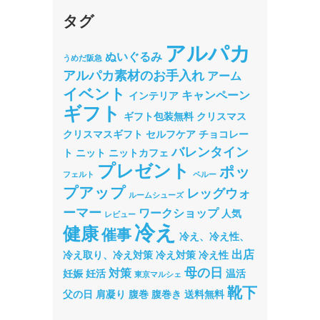
タグ
アルパカ
ぬいぐるみ
うめだ阪急
アルパカ素材のお手入れ
アーム
イベント
キャンペーン
インテリア
ギフト
ギフト包装無料
クリスマス
クリスマスギフト
セルフケア
チョコレー
バレンタイン
ト
ニット
ニットカフェ
プレゼント
ポッ
フェルト
ペルー
プアップ
レッグウォ
ルームシューズ
ーマー
ワークショップ
人気
レビュー
冷え
健康
催事
冷え、冷え性、
出店
冷え取り、冷え対策
冷え対策
冷え性
母の日
対策
妊娠
妊活
温活
東京マルシェ
靴下
父の日
肩凝り
腹巻
腹巻き
送料無料