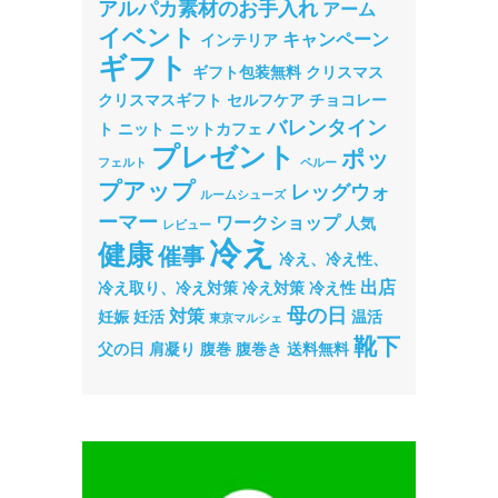
アルパカ素材のお手入れ
アーム
イベント
キャンペーン
インテリア
ギフト
ギフト包装無料
クリスマス
クリスマスギフト
セルフケア
チョコレー
バレンタイン
ト
ニット
ニットカフェ
プレゼント
ポッ
フェルト
ペルー
プアップ
レッグウォ
ルームシューズ
ーマー
ワークショップ
人気
レビュー
冷え
健康
催事
冷え、冷え性、
出店
冷え取り、冷え対策
冷え対策
冷え性
母の日
対策
妊娠
妊活
温活
東京マルシェ
靴下
父の日
肩凝り
腹巻
腹巻き
送料無料