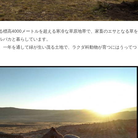
る標高4000メートルを超える寒冷な草原地帯で、家畜のエサとなる草を
ルパカと暮らしています。
、一年を通して緑が生い茂る土地で、ラクダ科動物が育つにはうってつ