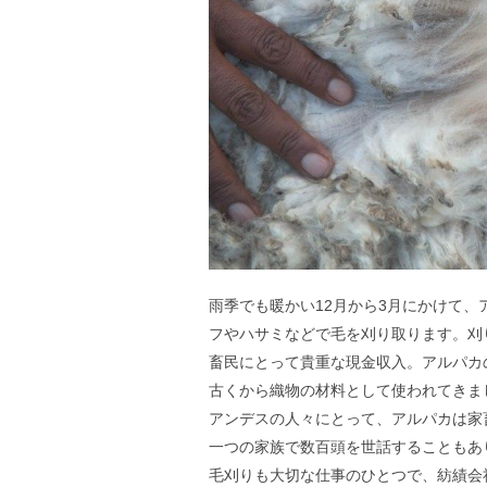
雨季でも暖かい12月から3月にかけて
フやハサミなどで毛を刈り取ります。刈
畜民にとって貴重な現金収入。アルパカ
古くから織物の材料として使われてきま
アンデスの人々にとって、アルパカは家
一つの家族で数百頭を世話することもあ
毛刈りも大切な仕事のひとつで、紡績会