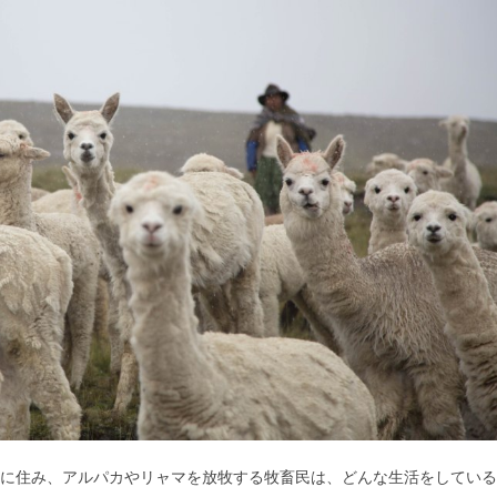
山脈に住み、アルパカやリャマを放牧する牧畜民は、どんな生活をしている