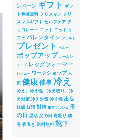
ギフト
ンペーン
ギフ
ト包装無料
クリスマス
クリ
スマスギフト
セルフケア
チ
ョコレート
ニット
ニットカ
バレンタイン
フェ
フェルト
プレゼント
ペルー
ポップアップ
ルームシ
レッグウォーマー
ューズ
ワークショップ
人
レビュー
冷え
健康
催事
気
冷え、冷え性、冷え取り、冷
出店
え対策
冷え対策
冷え性
母
対策
妊娠
妊活
東京マルシェ
の日
温活
父の日
肩凝り
腹
靴下
巻
腹巻き
送料無料