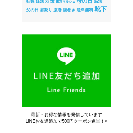
母の日
対策
妊娠
妊活
温活
東京マルシェ
靴下
父の日
肩凝り
腹巻
腹巻き
送料無料
最新・お得な情報を
発信しています
LINEお友達追加で
500円クーポン進呈！>