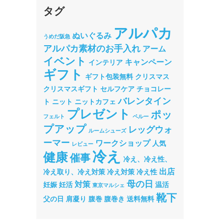
タグ
アルパカ
ぬいぐるみ
うめだ阪急
アルパカ素材のお手入れ
アーム
イベント
キャンペーン
インテリア
ギフト
ギフト包装無料
クリスマス
クリスマスギフト
セルフケア
チョコレー
バレンタイン
ト
ニット
ニットカフェ
プレゼント
ポッ
フェルト
ペルー
プアップ
レッグウォ
ルームシューズ
ーマー
ワークショップ
人気
レビュー
冷え
健康
催事
冷え、冷え性、
出店
冷え取り、冷え対策
冷え対策
冷え性
母の日
対策
妊娠
妊活
温活
東京マルシェ
靴下
父の日
肩凝り
腹巻
腹巻き
送料無料