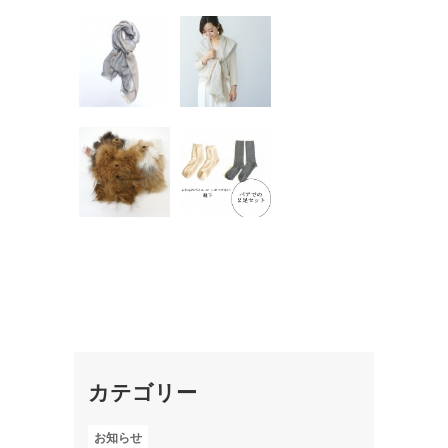
通年使え
通年使え
る 無染色
る アルパ
のアルパカ
カストー
ストール
ル ライト
ダークグ
グレー
レ...
アルパカの
はじめての
¥19,440
ミニテディ
アルパカ靴
¥19,440
ベア
下ペアセッ
ト（ゴム無
¥3,240
ししめつ...
¥5,400
カテゴリー
お知らせ