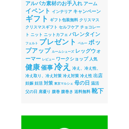
アルパカ素材のお手入れ
アーム
イベント
キャンペーン
インテリア
ギフト
ギフト包装無料
クリスマス
クリスマスギフト
セルフケア
チョコレー
バレンタイン
ト
ニット
ニットカフェ
プレゼント
ポッ
フェルト
ペルー
プアップ
レッグウォ
ルームシューズ
ーマー
ワークショップ
人気
レビュー
冷え
健康
催事
冷え、冷え性、
出店
冷え取り、冷え対策
冷え対策
冷え性
母の日
対策
妊娠
妊活
温活
東京マルシェ
靴下
父の日
肩凝り
腹巻
腹巻き
送料無料