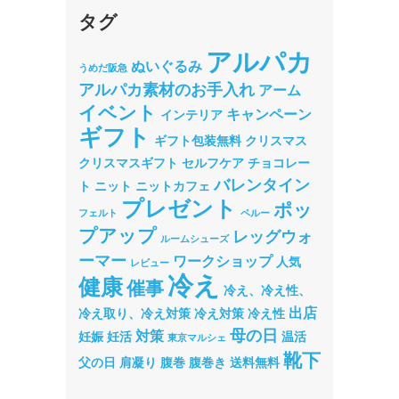
タグ
アルパカ
ぬいぐるみ
うめだ阪急
アルパカ素材のお手入れ
アーム
イベント
キャンペーン
インテリア
ギフト
ギフト包装無料
クリスマス
クリスマスギフト
セルフケア
チョコレー
バレンタイン
ト
ニット
ニットカフェ
プレゼント
ポッ
フェルト
ペルー
プアップ
レッグウォ
ルームシューズ
ーマー
ワークショップ
人気
レビュー
冷え
健康
催事
冷え、冷え性、
出店
冷え取り、冷え対策
冷え対策
冷え性
母の日
対策
妊娠
妊活
温活
東京マルシェ
靴下
父の日
肩凝り
腹巻
腹巻き
送料無料