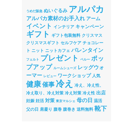
アルパカ
ぬいぐるみ
うめだ阪急
アルパカ素材のお手入れ
アーム
イベント
キャンペーン
インテリア
ギフト
ギフト包装無料
クリスマス
クリスマスギフト
セルフケア
チョコレー
バレンタイン
ト
ニット
ニットカフェ
プレゼント
ポッ
フェルト
ペルー
プアップ
レッグウォ
ルームシューズ
ーマー
ワークショップ
人気
レビュー
冷え
健康
催事
冷え、冷え性、
出店
冷え取り、冷え対策
冷え対策
冷え性
母の日
対策
妊娠
妊活
温活
東京マルシェ
靴下
父の日
肩凝り
腹巻
腹巻き
送料無料