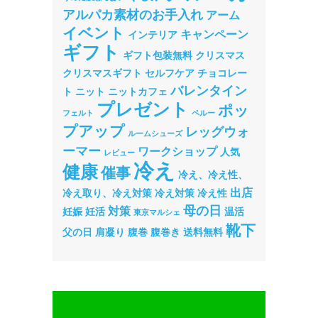
アルパカ素材のお手入れ
アーム
イベント
キャンペーン
インテリア
ギフト
ギフト包装無料
クリスマス
クリスマスギフト
セルフケア
チョコレー
バレンタイン
ト
ニット
ニットカフェ
プレゼント
ポッ
フェルト
ペルー
プアップ
レッグウォ
ルームシューズ
ーマー
ワークショップ
人気
レビュー
冷え
健康
催事
冷え、冷え性、
出店
冷え取り、冷え対策
冷え対策
冷え性
母の日
対策
妊娠
妊活
温活
東京マルシェ
靴下
父の日
肩凝り
腹巻
腹巻き
送料無料