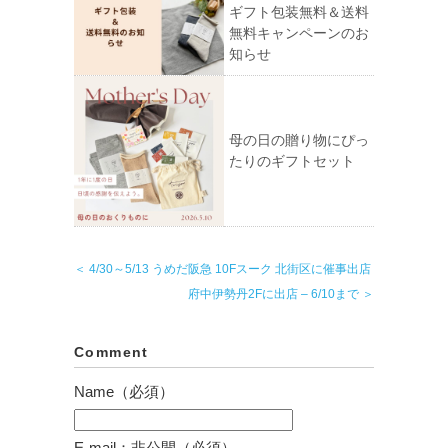
ギフト包装無料＆送料
無料キャンペーンのお
知らせ
母の日の贈り物にぴっ
たりのギフトセット
＜ 4/30～5/13 うめだ阪急 10Fスーク 北街区に催事出店
府中伊勢丹2Fに出店 – 6/10まで ＞
Comment
Name（必須）
E-mail：非公開（必須）