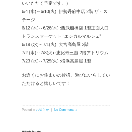
いいただく予定です。）
6/4 (水)～6/10(火) :伊勢丹府中店 2階 ザ・ス
テージ
6/12 (木)～6/26(木) :西武船橋店 1階正面入口
トランスマーケット “エシカルマルシェ”
6/18 (水)～7/1(火) :大宮高島屋 2階
7/2 (水)～7/8(火) :恵比寿三越 2階アトリウム
7/23 (水)～7/29(火) :横浜高島屋 1階
お近くにお住まいの皆様、遊びにいらしてい
ただけると嬉しいです！
Posted in
お知らせ
｜
No Comments »