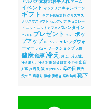
アルパカ素材のお手入れ
アーム
イベント
キャンペーン
インテリア
ギフト
ギフト包装無料
クリスマス
クリスマスギフト
セルフケア
チョコレー
バレンタイン
ト
ニット
ニットカフェ
プレゼント
ポッ
フェルト
ペルー
プアップ
レッグウォ
ルームシューズ
ーマー
ワークショップ
人気
レビュー
冷え
健康
催事
冷え、冷え性、
出店
冷え取り、冷え対策
冷え対策
冷え性
母の日
対策
妊娠
妊活
温活
東京マルシェ
靴下
父の日
肩凝り
腹巻
腹巻き
送料無料