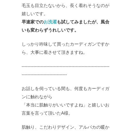
毛玉も目立たないから、長く着れそうなのが
嬉しいです。
早速家での
お洗濯
も試してみましたが、風合
いも変わらずうれしいです。
しっかり吟味して買ったカーディガンですか
ら、大事に着させて頂きますね。
‐‐‐‐‐‐‐‐‐‐‐‐‐‐‐‐‐‐‐‐‐‐‐‐‐‐‐‐‐‐‐‐‐‐‐‐‐‐‐‐‐‐‐‐‐‐‐‐‐‐‐‐‐‐‐‐‐‐‐‐
‐‐‐‐‐‐‐‐‐‐‐‐‐‐‐‐‐‐‐‐‐‐‐‐‐‐‐‐‐‐‐
お話しを伺っている間も、何度もカーディガ
ンに触れながら
「本当に肌触りがいいですよね」と嬉しいお
言葉を言って頂いたA様。
肌触り、こだわりデザイン、アルパカの暖か