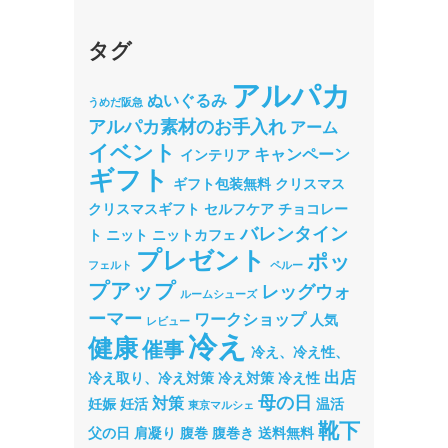
タグ
アルパカ
ぬいぐるみ
うめだ阪急
アルパカ素材のお手入れ
アーム
イベント
キャンペーン
インテリア
ギフト
ギフト包装無料
クリスマス
クリスマスギフト
セルフケア
チョコレー
バレンタイン
ト
ニット
ニットカフェ
プレゼント
ポッ
フェルト
ペルー
プアップ
レッグウォ
ルームシューズ
ーマー
ワークショップ
人気
レビュー
冷え
健康
催事
冷え、冷え性、
出店
冷え取り、冷え対策
冷え対策
冷え性
母の日
対策
妊娠
妊活
温活
東京マルシェ
靴下
父の日
肩凝り
腹巻
腹巻き
送料無料