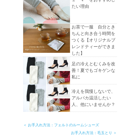
たい理由
お茶で一服 自分とき
ちんと向き合う時間を
つくる【オリジナルブ
レンドティーができま
した】
足の冷えとむくみを改
善！夏でもゴキゲンな
私に
冷えを我慢しないで、
アルパカ温活したい
人、他にいませんか？
＜ お手入れ方法：フェルトのルームシューズ
お手入れ方法：毛玉とり ＞