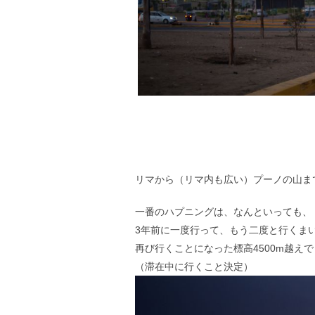
リマから（リマ内も広い）プーノの山ま
一番のハプニングは、なんといっても、
3年前に一度行って、もう二度と行くま
再び行くことになった標高4500m越え
（滞在中に行くこと決定）