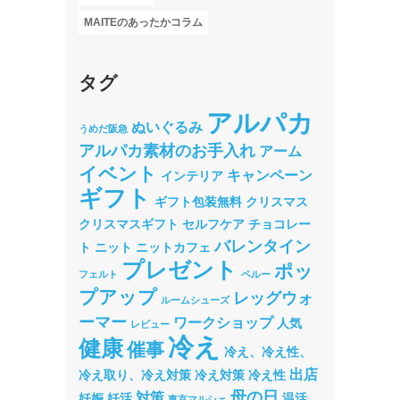
MAITEのあったかコラム
タグ
アルパカ
ぬいぐるみ
うめだ阪急
アルパカ素材のお手入れ
アーム
イベント
キャンペーン
インテリア
ギフト
ギフト包装無料
クリスマス
クリスマスギフト
セルフケア
チョコレー
バレンタイン
ト
ニット
ニットカフェ
プレゼント
ポッ
フェルト
ペルー
プアップ
レッグウォ
ルームシューズ
ーマー
ワークショップ
人気
レビュー
冷え
健康
催事
冷え、冷え性、
出店
冷え取り、冷え対策
冷え対策
冷え性
母の日
対策
妊娠
妊活
温活
東京マルシェ