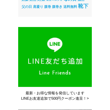
靴下
父の日
肩凝り
腹巻
腹巻き
送料無料
最新・お得な情報を
発信しています
LINEお友達追加で
500円クーポン進呈！>