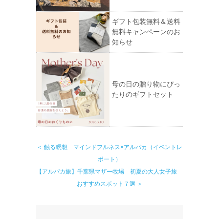
ギフト包装無料＆送料
無料キャンペーンのお
知らせ
母の日の贈り物にぴっ
たりのギフトセット
＜ 触る瞑想 マインドフルネス×アルパカ（イベントレ
ポート）
【アルパカ旅】千葉県マザー牧場 初夏の大人女子旅
おすすめスポット７選 ＞