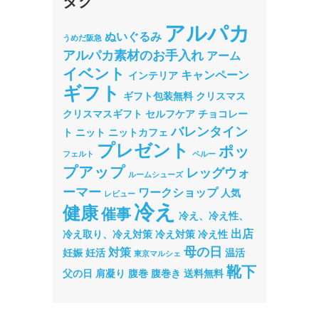
タグ
アルパカ
ぬいぐるみ
うめだ阪急
アルパカ素材のお手入れ
アーム
イベント
キャンペーン
インテリア
ギフト
ギフト包装無料
クリスマス
クリスマスギフト
セルフケア
チョコレー
バレンタイン
ト
ニット
ニットカフェ
プレゼント
ポッ
フェルト
ペルー
プアップ
レッグウォ
ルームシューズ
ーマー
ワークショップ
人気
レビュー
冷え
健康
催事
冷え、冷え性、
出店
冷え取り、冷え対策
冷え対策
冷え性
母の日
対策
妊娠
妊活
温活
東京マルシェ
靴下
父の日
肩凝り
腹巻
腹巻き
送料無料