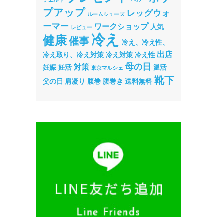
プアップ
レッグウォ
ルームシューズ
ーマー
ワークショップ
人気
レビュー
冷え
健康
催事
冷え、冷え性、
出店
冷え取り、冷え対策
冷え対策
冷え性
母の日
対策
妊娠
妊活
温活
東京マルシェ
靴下
父の日
肩凝り
腹巻
腹巻き
送料無料