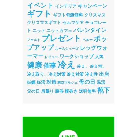
イベント
キャンペーン
インテリア
ギフト
ギフト包装無料
クリスマス
クリスマスギフト
セルフケア
チョコレー
バレンタイン
ト
ニット
ニットカフェ
プレゼント
ポッ
フェルト
ペルー
プアップ
レッグウォ
ルームシューズ
ーマー
ワークショップ
人気
レビュー
冷え
健康
催事
冷え、冷え性、
出店
冷え取り、冷え対策
冷え対策
冷え性
母の日
対策
妊娠
妊活
温活
東京マルシェ
靴下
父の日
肩凝り
腹巻
腹巻き
送料無料