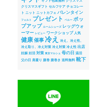
ギフト包装無料
クリスマス
クリスマスギフト
セルフケア
チョコレー
バレンタイン
ト
ニット
ニットカフェ
プレゼント
ポッ
フェルト
ペルー
プアップ
レッグウォ
ルームシューズ
ーマー
ワークショップ
人気
レビュー
冷え
健康
催事
冷え、冷え性、
出店
冷え取り、冷え対策
冷え対策
冷え性
母の日
対策
妊娠
妊活
温活
東京マルシェ
靴下
父の日
肩凝り
腹巻
腹巻き
送料無料