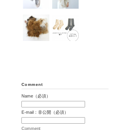
通年使え
通年使え
る 無染色
る アルパ
のアルパカ
カストー
ストール
ル ライト
ダークグ
グレー
レ...
アルパカの
はじめての
¥19,440
ミニテディ
アルパカ靴
¥19,440
ベア
下ペアセッ
ト（ゴム無
¥3,240
ししめつ...
¥5,400
Comment
Name（必須）
E-mail：非公開（必須）
Comment