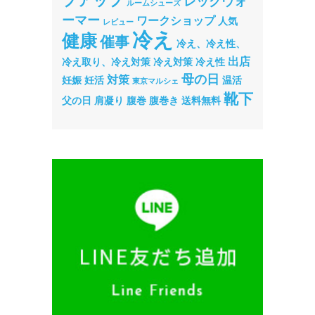
プアップ
レッグウォ
ルームシューズ
ーマー
ワークショップ
人気
レビュー
冷え
健康
催事
冷え、冷え性、
出店
冷え取り、冷え対策
冷え対策
冷え性
母の日
対策
妊娠
妊活
温活
東京マルシェ
靴下
父の日
肩凝り
腹巻
腹巻き
送料無料