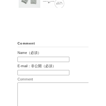
ト（足底ふ
&アーム...
わふわパ...
¥3,240
アルパカシ
はじめての
¥5,400
ルクのショ
アルパカ靴
ートレッグ
下ペアセッ
&アーム...
ト（ゴム無
ししめつ...
¥3,240
¥5,400
Comment
Name（必須）
E-mail：非公開（必須）
Comment