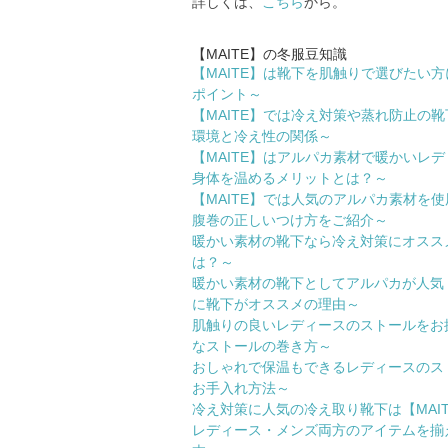
詳しくは、
こちら
から。
【MAITE】の冬服豆知識
【MAITE】は靴下を肌触りで選びたい
ポイント～
【MAITE】では冷え対策や蒸れ防止
環境と冷え性の関係～
【MAITE】はアルパカ素材で暖かい
身体を温めるメリットとは？～
【MAITE】では人気のアルパカ素材
腹巻の正しいつけ方をご紹介～
暖かい素材の靴下なら冷え対策にオススメ
は？～
暖かい素材の靴下としてアルパカが人気
に靴下がオススメの理由～
肌触りの良いレディースのストールをお
なストールの巻き方～
おしゃれで保温もできるレディースのス
お手入れ方法～
冷え対策に人気の冷え取り靴下は【MAI
レディース・メンズ両方のアイテムを揃