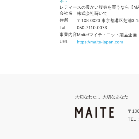
本～
レディースの暖かい腹巻を買うなら【MA
会社名
株式会社蒔いて
住所
〒108-0023 東京都港区芝浦3-15
Tel
050-7110-0073
事業内容
Maite/マイテ：ニット製品
URL
https://maite-japan.com
大切なわたし 大切なあなた
〒10
TEL：