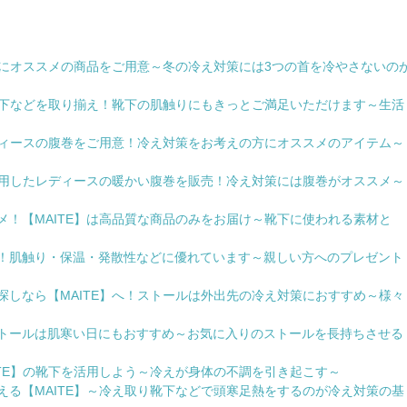
方にオススメの商品をご用意～冬の冷え対策には3つの首を冷やさないの
の靴下などを取り揃え！靴下の肌触りにもきっとご満足いただけます～生活
レディースの腹巻をご用意！冷え対策をお考えの方にオススメのアイテム～
を使用したレディースの暖かい腹巻を販売！冷え対策には腹巻がオススメ～
！【MAITE】は高品質な商品のみをお届け～靴下に使われる素材と
！肌触り・保温・発散性などに優れています～親しい方へのプレゼント
探しなら【MAITE】へ！ストールは外出先の冷え対策におすすめ～様々
トールは肌寒い日にもおすすめ～お気に入りのストールを長持ちさせる
TE】の靴下を活用しよう～冷えが身体の不調を引き起こす～
える【MAITE】～冷え取り靴下などで頭寒足熱をするのが冷え対策の基