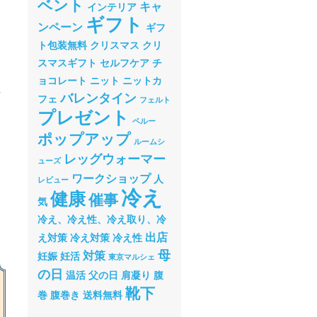
ベント
キャ
インテリア
ギフト
ンペーン
ギフ
ト包装無料
クリスマス
クリ
スマスギフト
セルフケア
チ
ョコレート
ニット
ニットカ
材
バレンタイン
フェ
フェルト
プレゼント
ペルー
ポップアップ
ルームシ
レッグウォーマー
ューズ
ワークショップ
人
レビュー
冷え
健康
催事
気
冷え、冷え性、冷え取り、冷
出店
え対策
冷え対策
冷え性
母
対策
妊娠
妊活
東京マルシェ
の日
温活
父の日
肩凝り
腹
靴下
巻
腹巻き
送料無料